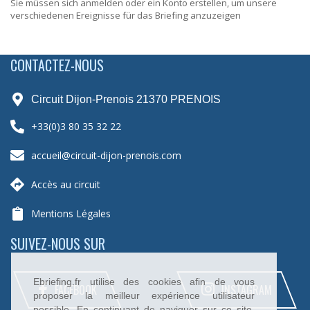
Sie müssen sich anmelden oder ein Konto erstellen, um unsere
verschiedenen Ereignisse für das Briefing anzuzeigen
CONTACTEZ-NOUS
Circuit Dijon-Prenois 21370 PRENOIS
+33(0)3 80 35 32 22
accueil@circuit-dijon-prenois.com
Accès au circuit
Mentions Légales
SUIVEZ-NOUS SUR
Ebriefing.fr utilise des cookies afin de vous
FACEBOOK
INSTAGRAM
proposer la meilleur expérience utilisateur
possible. En continuant de naviguer sur ce site,